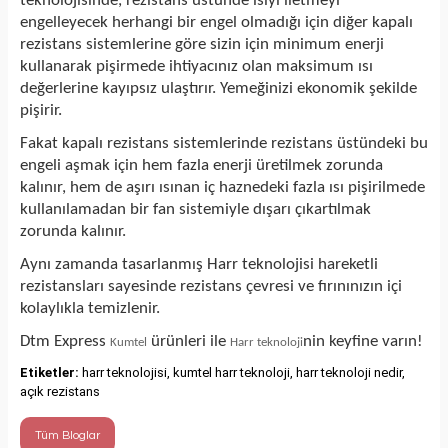
teknolojisinde, rezistans üstünde ısıyı iletmeyi
engelleyecek herhangi bir engel olmadığı için diğer kapalı
rezistans sistemlerine göre sizin için minimum enerji
kullanarak pişirmede ihtiyacınız olan maksimum ısı
değerlerine kayıpsız ulaştırır. Yemeğinizi ekonomik şekilde
pişirir.
Fakat kapalı rezistans sistemlerinde rezistans üstündeki bu
engeli aşmak için hem fazla enerji üretilmek zorunda
kalınır, hem de aşırı ısınan iç haznedeki fazla ısı pişirilmede
kullanılamadan bir fan sistemiyle dışarı çıkartılmak
zorunda kalınır.
Aynı zamanda tasarlanmış Harr teknolojisi hareketli
rezistansları sayesinde rezistans çevresi ve fırınınızın içi
kolaylıkla temizlenir.
Dtm Express
ürünleri ile
nin keyfine varın!
Kumtel
Harr teknoloji
Etiketler:
harr teknolojisi, kumtel harr teknoloji, harr teknoloji nedir,
açık rezistans
Tüm Bloglar