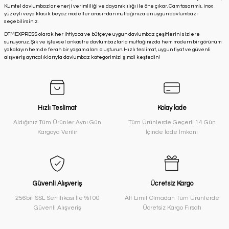
Kumtel davlumbazlar enerji verimliliği ve dayanıklılığı ile öne çıkar. Cam tasarımlı, inox
yüzeyli veya klasik beyaz modeller arasından mutfağınıza en uygun davlumbazı
seçebilirsiniz.
DTMEXPRESS olarak her ihtiyaca ve bütçeye uygun davlumbaz çeşitlerini sizlere
sunuyoruz. Şık ve işlevsel ankastre davlumbazlarla mutfağınızda hem modern bir görünüm
yakalayın hem de ferah bir yaşam alanı oluşturun. Hızlı teslimat, uygun fiyat ve güvenli
alışveriş ayrıcalıklarıyla davlumbaz kategorimizi şimdi keşfedin!
Hızlı Teslimat
Kolay İade
Aldığınız Tüm Ürünler Aynı Gün
Tüm Ürünlerde Geçerli 14 Gün
Kargoya Verilir
İçinde İade İmkanı
Güvenli Alışveriş
Ücretsiz Kargo
256bit SSL Sertifikası İle %100
Alt Limit Olmadan Tüm Ürünlerde
Güvenli Alışveriş
Ücretsiz Kargo Fırsatı