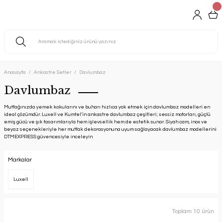
Anasayfa
Ankastre Setler
Davlumbaz
Davlumbaz
Mutfağınızda yemek kokularını ve buharı hızlıca yok etmek için davlumbaz modelleri en
ideal çözümdür. Luxell ve Kumtel’in ankastre davlumbaz çeşitleri; sessiz motorları, güçlü
emiş gücü ve şık tasarımlarıyla hem işlevsellik hem de estetik sunar. Siyah cam, inox ve
beyaz seçenekleriyle her mutfak dekorasyonuna uyum sağlayacak davlumbaz modellerini
DTMEXPRESS güvencesiyle inceleyin
Markalar
Luxell
Toplam 10 ürün