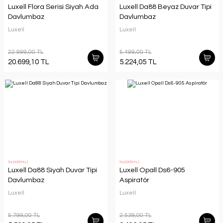
Luxell Flora Serisi Siyah Ada
Luxell Da88 Beyaz Duvar Tipi
Davlumbaz
Davlumbaz
Luxell
Luxell
22.999,00 TL
5.499,00 TL
20.699,10 TL
5.224,05 TL
İNDİRİMLİ
İNDİRİMLİ
Luxell Da88 Siyah Duvar Tipi
Luxell Opall Ds6-905
Davlumbaz
Aspiratör
Luxell
Luxell
5.799,00 TL
2.539,00 TL