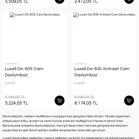
5.509,05 TL
2.412,05 TL
İNDİRİMLİ
İNDİRİMLİ
Luxell DA-835 Cam
Luxell Da-835 Antrasit Cam
Davlumbaz
Davlumbaz
Luxell
Luxell
5.499,00 TL
6.499,00 TL
5.224,05 TL
6.174,05 TL
Davlumbazlar, modern mutfakların vazgeçilmez parçalarından biridir. Yemek yaparken
ortaya çıkan koku, duman ve nemi hızlıca emerek mutfağınızın havasını temiz tutar.
Günümüzde ankastre davlumbazlar, hem şık tasarımları hem de gelişmiş teknolojileri
sayesinde en çok tercih edilen mutfak ekipmanları arasında yer alıyor.
Luxell davlumbaz modelleri, sessiz motorları ve farklı hız kademeleri ile dikkat çekerken,