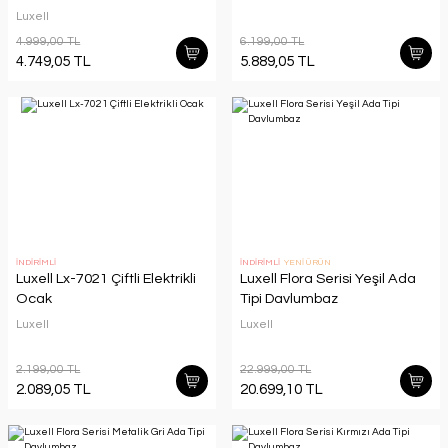
Luxell
4.999,00 TL
6.199,00 TL
4.749,05 TL
5.889,05 TL
İNDİRİMLİ
İNDİRİMLİ
YENİ ÜRÜN
Luxell Lx-7021 Çiftli Elektrikli
Luxell Flora Serisi Yeşil Ada
Ocak
Tipi Davlumbaz
Luxell
Luxell
2.199,00 TL
22.999,00 TL
2.089,05 TL
20.699,10 TL