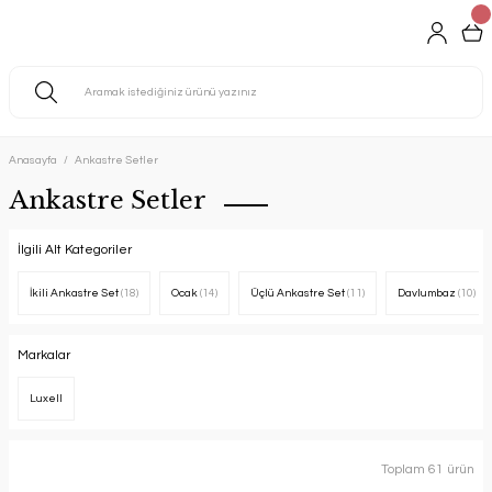
Anasayfa
Ankastre Setler
Ankastre Setler
İlgili Alt Kategoriler
İkili Ankastre Set
(18)
Ocak
(14)
Üçlü Ankastre Set
(11)
Davlumbaz
(10)
Markalar
Luxell
Toplam 61 ürün