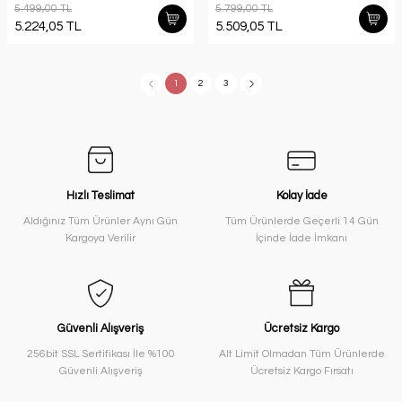
5.499,00 TL
5.799,00 TL
5.224,05 TL
5.509,05 TL
1
2
3
Hızlı Teslimat
Kolay İade
Aldığınız Tüm Ürünler Aynı Gün
Tüm Ürünlerde Geçerli 14 Gün
Kargoya Verilir
İçinde İade İmkanı
Güvenli Alışveriş
Ücretsiz Kargo
256bit SSL Sertifikası İle %100
Alt Limit Olmadan Tüm Ürünlerde
Güvenli Alışveriş
Ücretsiz Kargo Fırsatı