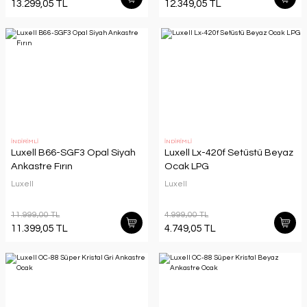
13.299,05 TL
12.349,05 TL
İNDİRİMLİ
İNDİRİMLİ
Luxell B66-SGF3 Opal Siyah
Luxell Lx-420f Setüstü Beyaz
Ankastre Fırın
Ocak LPG
Luxell
Luxell
11.999,00 TL
4.999,00 TL
11.399,05 TL
4.749,05 TL