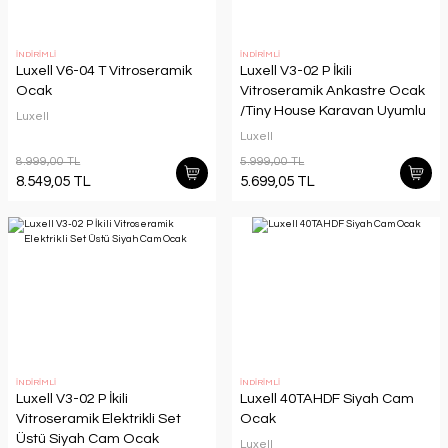
İNDİRİMLİ
İNDİRİMLİ
Luxell V6-04 T Vitroseramik
Luxell V3-02 P İkili
Ocak
Vitroseramik Ankastre Ocak
/Tiny House Karavan Uyumlu
Luxell
Ocak
Luxell
8.999,00 TL
5.999,00 TL
8.549,05 TL
5.699,05 TL
İNDİRİMLİ
İNDİRİMLİ
Luxell V3-02 P İkili
Luxell 40TAHDF Siyah Cam
Vitroseramik Elektrikli Set
Ocak
Üstü Siyah Cam Ocak
Luxell