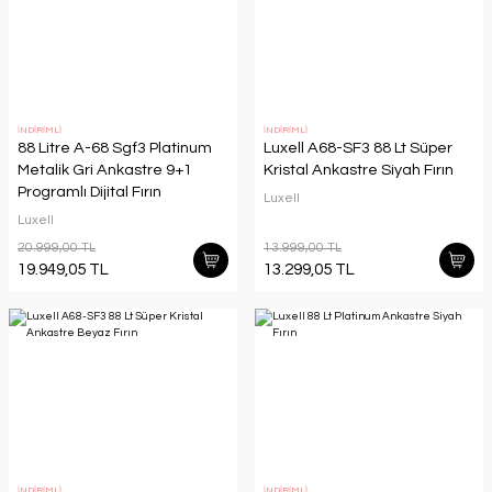
İNDİRİMLİ
İNDİRİMLİ
88 Litre A-68 Sgf3 Platinum
Luxell A68-SF3 88 Lt Süper
Metalik Gri Ankastre 9+1
Kristal Ankastre Siyah Fırın
Programlı Dijital Fırın
Luxell
Luxell
20.999,00 TL
13.999,00 TL
19.949,05 TL
13.299,05 TL
İNDİRİMLİ
İNDİRİMLİ