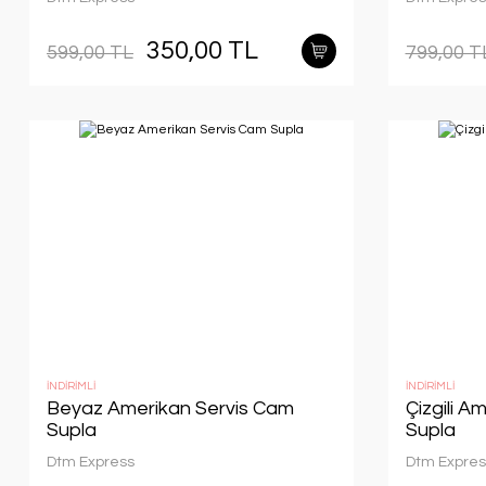
350,00 TL
599,00 TL
799,00 T
İNDİRİMLİ
İNDİRİMLİ
Beyaz Amerikan Servis Cam
Çizgili A
Supla
Supla
Dtm Express
Dtm Expres