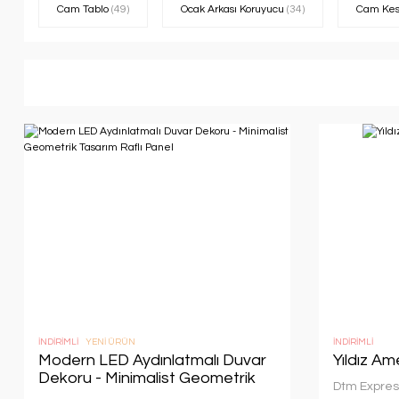
Cam Tablo
(49)
Ocak Arkası Koruyucu
(34)
Cam Kes
İNDİRİMLİ
YENİ ÜRÜN
İNDİRİMLİ
Modern LED Aydınlatmalı Duvar
Yıldız A
Dekoru - Minimalist Geometrik
Dtm Expres
Tasarım Raflı Panel