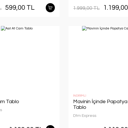
599,00 TL
1.199,0
L
1.999,00 TL
İNDİRİMLİ
Cam Tablo
Mavinin İçinde Papaty
Tablo
s
Dtm Express