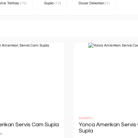
me Tahtası
(15)
Supla
(13)
Duvar Dekorları
(1)
İNDİRİMLİ
merikan Servis Cam Supla
Yonca Amerikan Servis
Supla
s