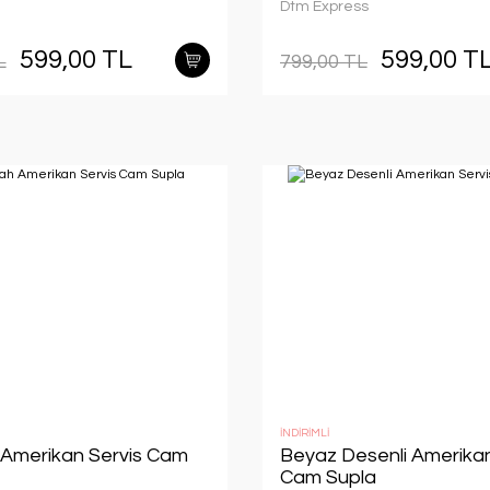
Dtm Express
599,00 TL
599,00 T
L
799,00 TL
İNDİRİMLİ
h Amerikan Servis Cam
Beyaz Desenli Amerikan
Cam Supla