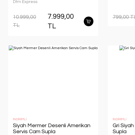
Dtm Express
7.999,00
10.999,00
799,00 T
TL
TL
İNDİRİMLİ
İNDİRİMLİ
Siyah Mermer Desenli Amerikan
Gri Siya
Servis Cam Supla
Supla