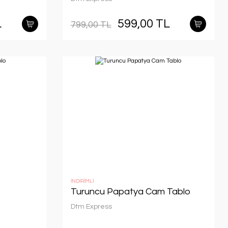
L
599,00 TL
799,00 TL
İNDİRİMLİ
Turuncu Papatya Cam Tablo
Dtm Express