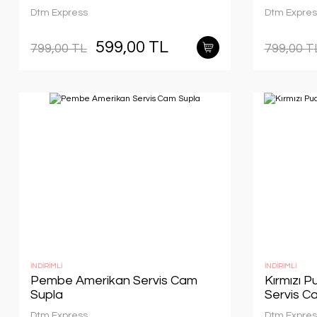
Dtm Express
Dtm Expres
599,00 TL
799,00 TL
799,00 T
İNDİRİMLİ
İNDİRİMLİ
Pembe Amerikan Servis Cam
Kırmızı P
Supla
Servis C
Dtm Express
Dtm Expres