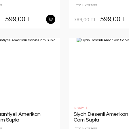
s
Dtm Express
599,00 TL
599,00 T
L
799,00 TL
İNDİRİMLİ
uantiyeli Amerikan
Siyah Desenli Amerikan 
am Supla
Cam Supla
s
Dtm Express