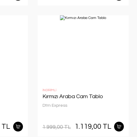
İNDİRİMLİ
Kırmızı Araba Cam Tablo
Dtm Express
0 TL
1.119,00 TL
1.999,00 TL