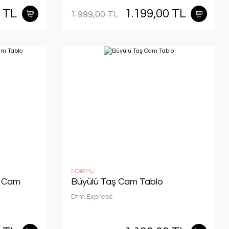
0 TL
1.199,00 TL
1.999,00 TL
İNDİRİMLİ
a Cam
Büyülü Taş Cam Tablo
Dtm Express