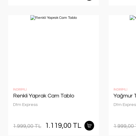
İNDİRİMLİ
İNDİRİMLİ
Renkli Yaprak Cam Tablo
Yağmur T
Dtm Express
Dtm Expres
1.119,00 TL
1.999,00 TL
1.999,00