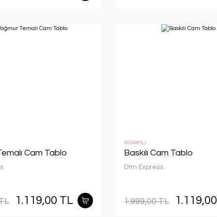
İNDİRİMLİ
emalı Cam Tablo
Baskılı Cam Tablo
s
Dtm Express
1.119,00 TL
1.119,0
 TL
1.999,00 TL