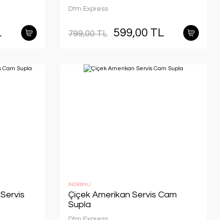
Dtm Express
L
599,00 TL
799,00 TL
İNDİRİMLİ
Servis
Çiçek Amerikan Servis Cam
Supla
Dtm Express