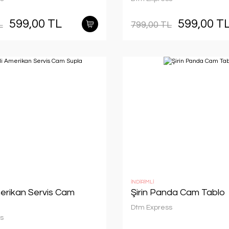
599,00 TL
599,00 T
L
799,00 TL
İNDİRİMLİ
merikan Servis Cam
Şirin Panda Cam Tablo
Dtm Express
s