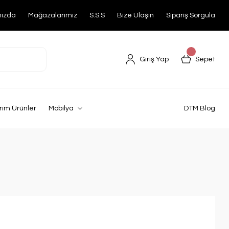
mızda
Mağazalarımız
S.S.S
Bize Ulaşın
Sipariş Sorgula
Giriş Yap
Sepet
rım Ürünler
Mobilya
DTM Blog