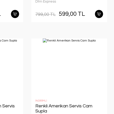
Dtm Express
L
599,00 TL
799,00 TL
İNDİRİMLİ
 Servis
Renkli Amerikan Servis Cam
Supla