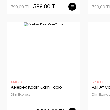
599,00 TL
799,00 TL
799,00 T
İNDİRİMLİ
İNDİRİMLİ
Kelebek Kadın Cam Tablo
Asil At 
Dtm Express
Dtm Expres