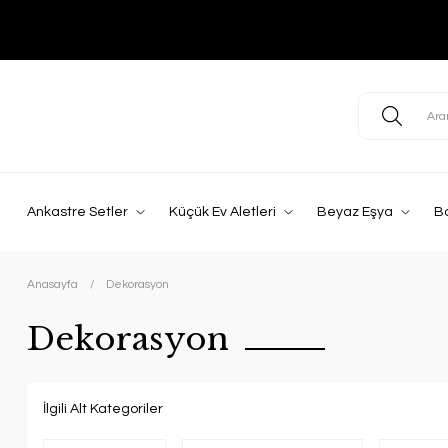
Ankastre Setler
Küçük Ev Aletleri
Beyaz Eşya
B
Anasayfa
Dekorasyon
Dekorasyon
İlgili Alt Kategoriler