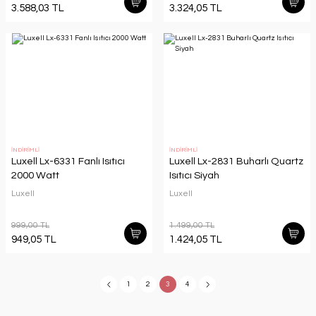
3.588,03 TL
3.324,05 TL
İNDİRİMLİ
İNDİRİMLİ
Luxell Lx-6331 Fanlı Isıtıcı
Luxell Lx-2831 Buharlı Quartz
2000 Watt
Isıtıcı Siyah
Luxell
Luxell
999,00 TL
1.499,00 TL
949,05 TL
1.424,05 TL
1
2
3
4