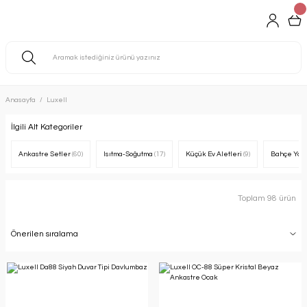
Anasayfa
Luxell
İlgili Alt Kategoriler
Ankastre Setler
(60)
Isıtma-Soğutma
(17)
Küçük Ev Aletleri
(9)
Bahçe Yap
Toplam 98 ürün