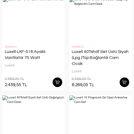
İNDİRİMLİ
İNDİRİMLİ
Luxell LXF-518 Ayaklı
Luxell 40Tshdf Set Üstü Siyah
Vantilatör 75 Watt
(Lpg )Tüp Bağlantılı Cam
Ocak
Luxell
Luxell
2.589,00 TL
6.599,00 TL
2.459,55 TL
6.269,05 TL