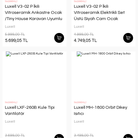
İNDİRİMLİ
İNDİRİMLİ
Luxell V3-02 P İkili
Luxell V3-02 P İkili
Vitroseramik Ankastre Ocak
Vitroseramik Elektrikli Set
/Tiny House Karavan Uyumlu
Üstü Siyah Cam Ocak
Ocak
Luxell
Luxell
5.999,00 TL
4.999,00 TL
5.699,05 TL
4.749,05 TL
İNDİRİMLİ
İNDİRİMLİ
Luxell LXF-260B Kule Tipi
Luxell MH-1800 Orbit Dikey
Vantilatör
Isıtıcı
Luxell
Luxell
3.699,00 TL
3.499,00 TL