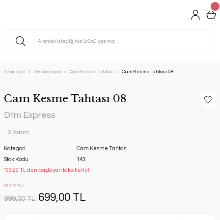
Anasayfa
Dekorasyon
Cam Kesme Tahtası
Cam Kesme Tahtası 08
Cam Kesme Tahtası 08
Dtm Express
0 Yorum
Kategori
Cam Kesme Tahtası
Stok Kodu
143
*93,29 TL den başlayan taksitlerle!
İNDİRİMLİ
699,00 TL
999,00 TL