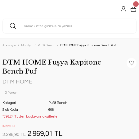
Anasayfa
Mobilya
Puf & Bench
DTM HOME Fuşya Kapitone Bench Puf
DTM HOME Fuşya Kapitone
Bench Puf
DTM HOME
0 Yorum
Kategori
Puf & Bench
Stok Kodu
606
*396,24 TL den başlayan taksitlerle!
İNDİRİMLİ
2.969,01 TL
3.298,90 TL