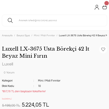
Anasayfa
Beyaz Eşya
Mini / Midi Fırınlar
Luxell LX-3675 Usta Börekçi 42 lt Beyaz Min
Luxell LX-3675 Usta Börekçi 42 lt
Beyaz Mini Fırın
Luxell
0 Yorum
Kategori
Mini / Midi Fırınlar
Stok Kodu
10
*697,19 TL den başlayan taksitlerle!
İNDİRİMLİ
5.224,05 TL
5.499,00 TL