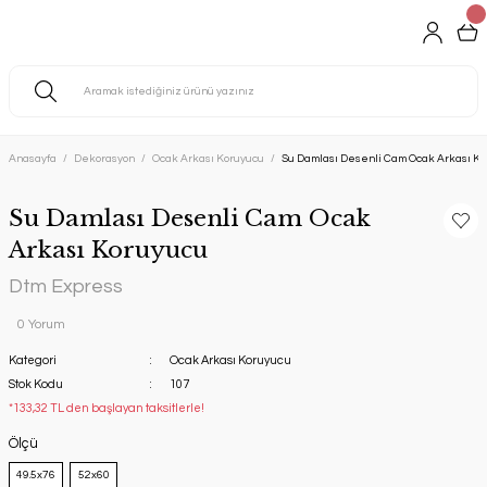
Anasayfa
Dekorasyon
Ocak Arkası Koruyucu
Su Damlası Desenli Cam Ocak Arkası K
Su Damlası Desenli Cam Ocak
Arkası Koruyucu
Dtm Express
0 Yorum
Kategori
Ocak Arkası Koruyucu
Stok Kodu
107
*133,32 TL den başlayan taksitlerle!
Ölçü
49.5x76
52x60