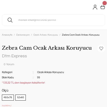
Anasayfa
Dekorasyon
Ocak Arkası Koruyucu
Zebra Cam Ocak Arkası Koruyucu
Zebra Cam Ocak Arkası Koruyucu
Dtm Express
0 Yorum
Kategori
Ocak Arkası Koruyucu
Stok Kodu
99
*133,32 TL den başlayan taksitlerle!
Ölçü
49.5x76
52x60
İNDİRİMLİ