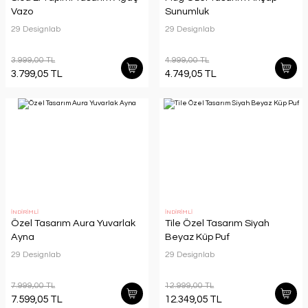
Vazo
Sunumluk
29 Designlab
29 Designlab
3.999,00 TL
4.999,00 TL
3.799,05 TL
4.749,05 TL
İNDİRİMLİ
İNDİRİMLİ
Özel Tasarım Aura Yuvarlak
Tile Özel Tasarım Siyah
Ayna
Beyaz Küp Puf
29 Designlab
29 Designlab
7.999,00 TL
12.999,00 TL
7.599,05 TL
12.349,05 TL