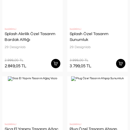
İNDİRİMLİ
İNDİRİMLİ
Splash Akrilik Özel Tasarım
Splash Özel Tasarım
Bardak Altlığı
Sunumluk
29 Designlab
29 Designlab
2.999,00 TL
3.999,00 TL
2.849,05 TL
3.799,05 TL
İNDİRİMLİ
İNDİRİMLİ
Sica El Yapımı Tasarım Ağaç
Plug Özel Tasarım Ahşap