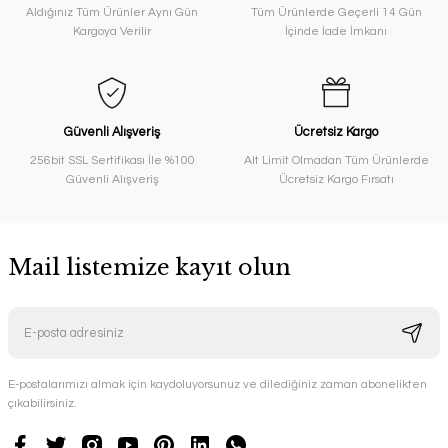
Aldığınız Tüm Ürünler Aynı Gün
Tüm Ürünlerde Geçerli 14 Gün
Kargoya Verilir
İçinde İade İmkanı
Güvenli Alışveriş
Ücretsiz Kargo
256bit SSL Sertifikası İle %100
Alt Limit Olmadan Tüm Ürünlerde
Güvenli Alışveriş
Ücretsiz Kargo Fırsatı
Mail listemize kayıt olun
E-postalarımızı almak için kaydoluyorsunuz ve dilediğiniz zaman abonelikten
çıkabilirsiniz.