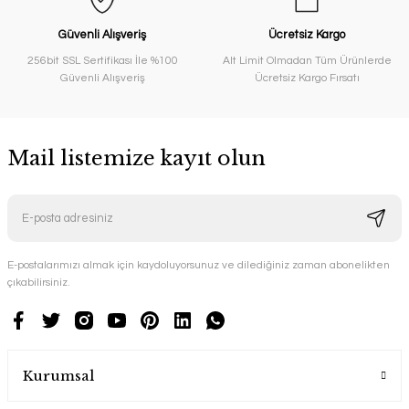
Güvenli Alışveriş
Ücretsiz Kargo
256bit SSL Sertifikası İle %100
Alt Limit Olmadan Tüm Ürünlerde
Güvenli Alışveriş
Ücretsiz Kargo Fırsatı
Mail listemize kayıt olun
E-postalarımızı almak için kaydoluyorsunuz ve dilediğiniz zaman abonelikten
çıkabilirsiniz.
Kurumsal