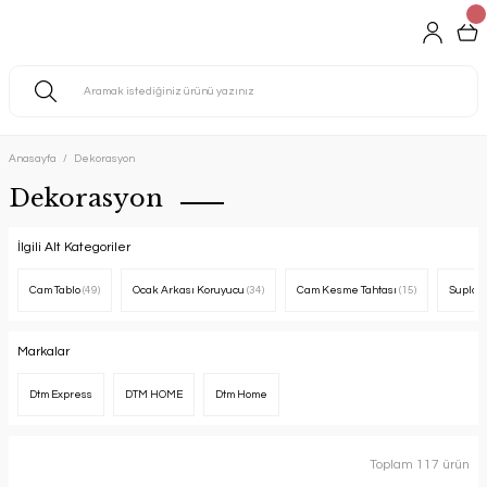
Anasayfa
Dekorasyon
Dekorasyon
İlgili Alt Kategoriler
Cam Tablo
(49)
Ocak Arkası Koruyucu
(34)
Cam Kesme Tahtası
(15)
Supla
(
Markalar
Dtm Express
DTM HOME
Dtm Home
Toplam 117 ürün