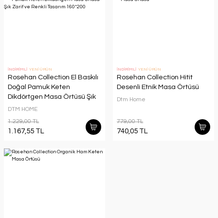
İNDİRİMLİ
YENİ ÜRÜN
İNDİRİMLİ
YENİ ÜRÜN
Rosehan Collection El Baskılı
Rosehan Collection Hitit
Doğal Pamuk Keten
Desenli Etnik Masa Örtüsü
Dikdörtgen Masa Örtüsü Şık
Dtm Home
Zarif ve Renkli Tasarım
DTM HOME
160*200
1.229,00 TL
779,00 TL
1.167,55 TL
740,05 TL