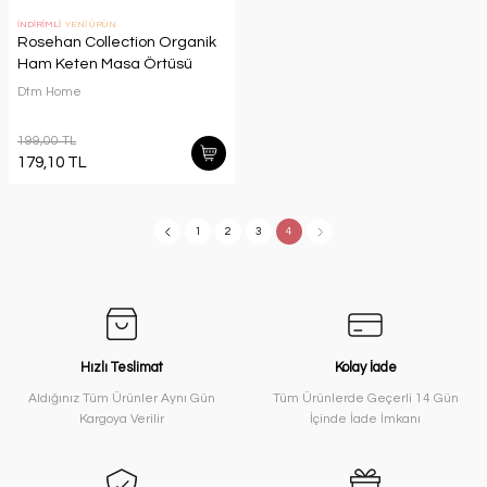
İNDİRİMLİ
YENİ ÜRÜN
Rosehan Collection Organik
Ham Keten Masa Örtüsü
Dtm Home
199,00 TL
179,10 TL
1
2
3
4
Hızlı Teslimat
Kolay İade
Aldığınız Tüm Ürünler Aynı Gün
Tüm Ürünlerde Geçerli 14 Gün
Kargoya Verilir
İçinde İade İmkanı